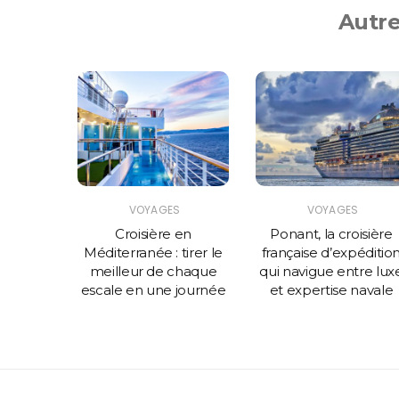
Autre
S
VOYAGES
VOYAGES
sir une
Croisière en
Ponant, la croisière
ôt qu’un
Méditerranée : tirer le
française d’expéditio
que ?
meilleur de chaque
qui navigue entre lux
escale en une journée
et expertise navale